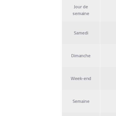
Jour de
semaine
Samedi
Dimanche
Week-end
Semaine