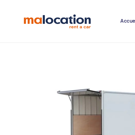
A
Accuei
L
V
A
F
M
L