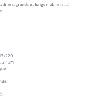
adriers, grands et longs mobiliers, ...)
s
.
13x220
: 2.13m
que
ande
25