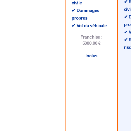
✔ R
civile
civi
✔ Dommages
✔ 
propres
pro
✔ Vol du véhicule
✔ V
Franchise :
✔ R
5000,00 €
ris
Inclus