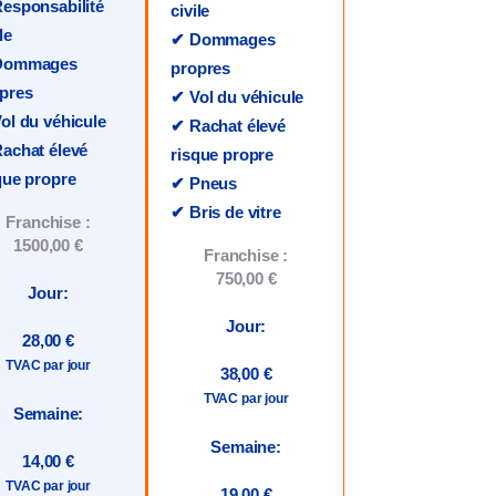
esponsabilité
civile
le
✔ Dommages
Dommages
propres
pres
✔ Vol du véhicule
ol du véhicule
✔ Rachat élevé
achat élevé
risque propre
que propre
✔ Pneus
✔ Bris de vitre
Franchise :
1500,00 €
Franchise :
750,00 €
Jour:
Jour:
28,00 €
TVAC par jour
38,00 €
TVAC par jour
Semaine:
Semaine:
14,00 €
TVAC par jour
19,00 €