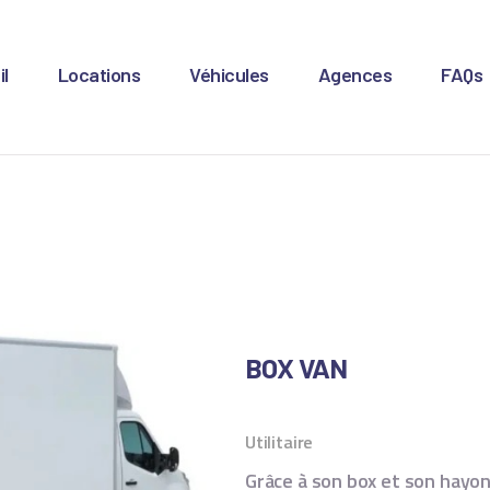
CCUEIL
l
Locations
Véhicules
Agences
FAQs
OCATIONS
ÉHICULES
GENCES
AQS
UST RENT - LOCATION
BOX VAN
ONGUE DURÉE
Utilitaire
Grâce à son box et son hayon 