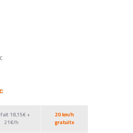
C
x:
fait 18,15€ +
20 km/h
21€/h
gratuits