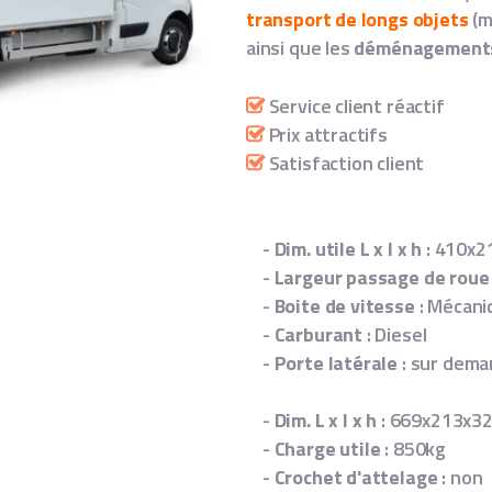
transport de longs objets
(m
ainsi que les
déménagement
Service client réactif
Prix attractifs
Satisfaction client
-
Dim. utile L x l x h
: 410x2
-
Largeur passage de roue
-
Boite de vitesse
: Mécani
-
Carburant
: Diesel
-
Porte latérale
: sur dem
-
Dim. L x l x h
: 669x213x3
-
Charge utile
: 850kg
-
Crochet d'attelage
: non