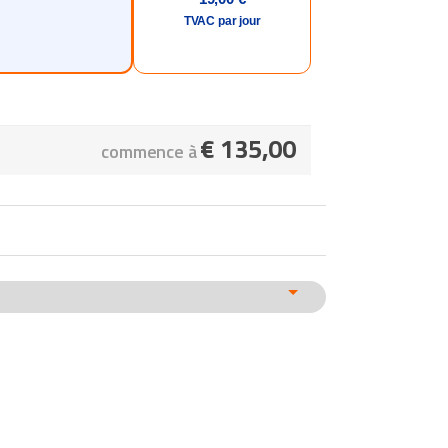
TVAC par jour
€
135,00
commence à