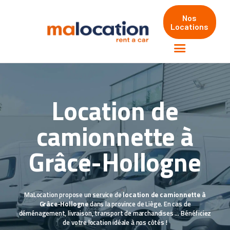
Nos
Locations
ACCUEIL
LOCATIONS
Location de
VÉHICULES
AGENCES
camionnette à
FAQS
Grâce-Hollogne
MUST RENT - LOCATION
LONGUE DURÉE
MaLocation propose un service de
location de camionnette à
Grâce-Hollogne
dans la province de Liège. En cas de
déménagement, livraison, transport de marchandises … Bénéficiez
de votre location idéale à nos côtés !