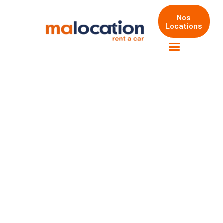
Nos
Locations
ACCUEIL
LOCATIONS
Location de
VÉHICULES
camionnette à
AGENCES
FAQS
Awans
MUST RENT - LOCATION
LONGUE DURÉE
Avec MaLocation,
louer une camionnette à Awans
, en province de
Liège, c'est facile ! Que ce soit pour le transport de matériaux lors
d'un événement professionnel ou pour un déménagement personnel,
nous sommes là pour vous aider, que vous soyez un particulier ou un
professionnel.