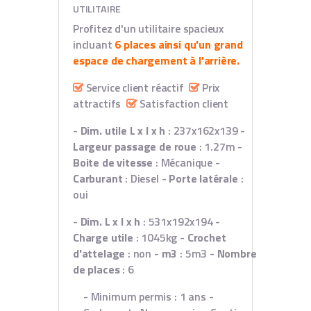
UTILITAIRE
Profitez d'un utilitaire spacieux
incluant
6 places ainsi qu'un grand
espace de chargement à l'arrière.
Service client réactif
Prix
attractifs
Satisfaction client
-
Dim. utile L x l x h
: 237x162x139
-
Largeur passage de roue
: 1.27m
-
Boite de vitesse
: Mécanique
-
Carburant
: Diesel
-
Porte latérale
:
oui
-
Dim. L x l x h
: 531x192x194
-
Charge utile
: 1045kg
-
Crochet
d'attelage
: non
-
m3
: 5m3
-
Nombre
de places
: 6
- Minimum permis : 1 ans
-