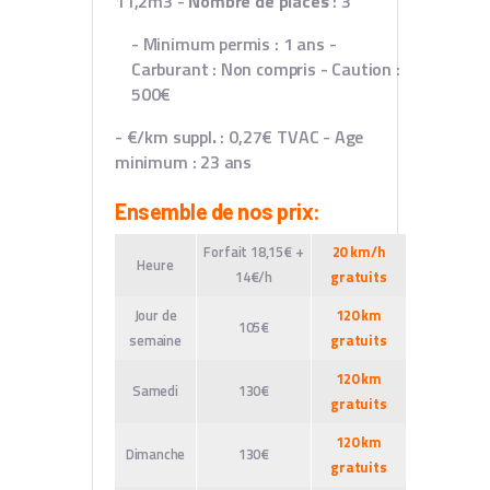
11,2m3
-
Nombre de places
: 3
- Minimum permis : 1 ans
-
Carburant : Non compris
- Caution :
500€
- €/km suppl
.
: 0,27€ TVAC
- Age
minimum : 23 ans
Ensemble de nos prix:
Forfait 18,15€ +
20 km/h
Heure
14€/h
gratuits
Jour de
120 km
105€
semaine
gratuits
120 km
Samedi
130€
gratuits
120 km
Dimanche
130€
gratuits