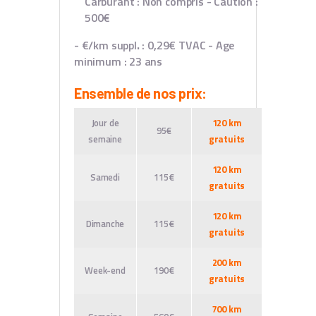
Carburant : Non compris
- Caution :
500€
- €/km suppl
.
: 0,29€ TVAC
- Age
minimum : 23 ans
Ensemble de nos prix:
Jour de
120 km
95€
semaine
gratuits
120 km
Samedi
115€
gratuits
120 km
Dimanche
115€
gratuits
200 km
Week-end
190€
gratuits
700 km