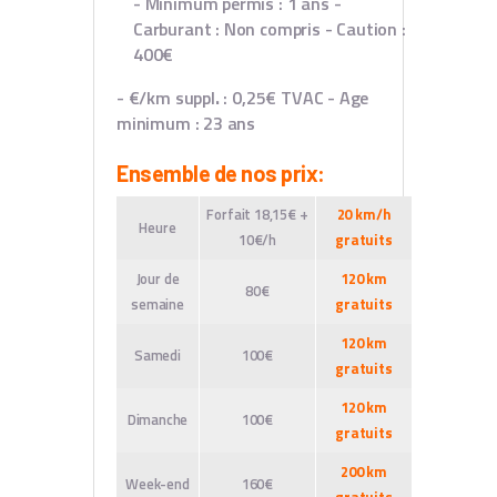
- Minimum permis : 1 ans
-
Carburant : Non compris
- Caution :
400€
- €/km suppl
.
: 0,25€ TVAC
- Age
minimum : 23 ans
Ensemble de nos prix:
Forfait 18,15€ +
20 km/h
Heure
10€/h
gratuits
Jour de
120 km
80€
semaine
gratuits
120 km
Samedi
100€
gratuits
120 km
Dimanche
100€
gratuits
200 km
Week-end
160€