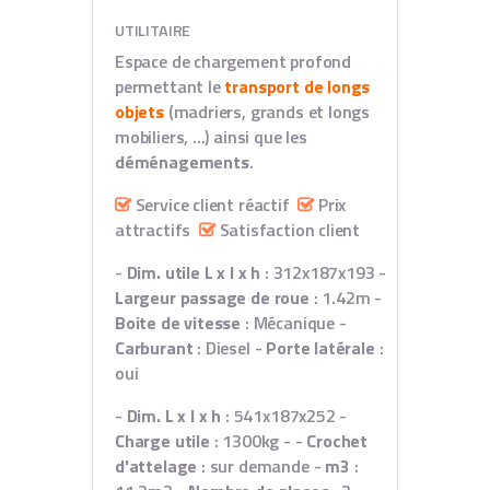
UTILITAIRE
Espace de chargement profond
permettant le
transport de longs
objets
(madriers, grands et longs
mobiliers, ...) ainsi que les
déménagements
.
Service client réactif
Prix
attractifs
Satisfaction client
-
Dim. utile L x l x h
: 312x187x193
-
Largeur passage de roue
: 1.42m
-
Boite de vitesse
: Mécanique
-
Carburant
: Diesel
-
Porte latérale
:
oui
-
Dim. L x l x h
: 541x187x252
-
Charge utile
: 1300kg
- -
Crochet
d'attelage
: sur demande
-
m3
: