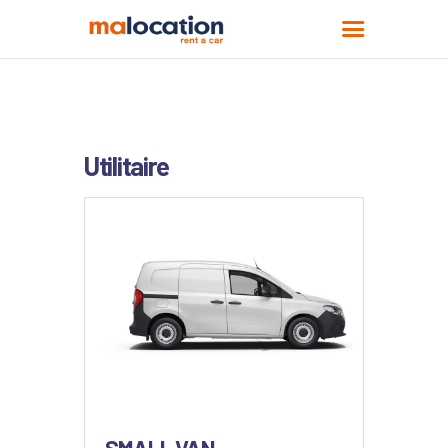
ACCUEIL
Utilitaire
LOCATIONS
VÉHICULES
AGENCES
FAQS
MUST RENT - LOCATION
LONGUE DURÉE