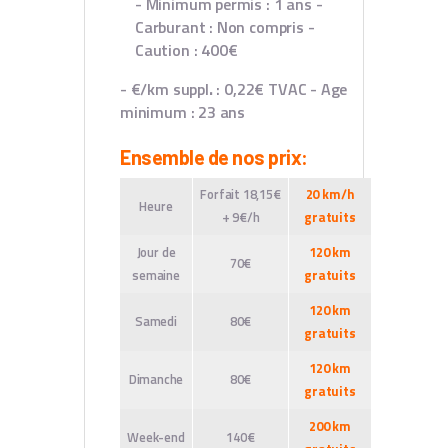
- Minimum permis : 1 ans
-
Carburant : Non compris
-
Caution : 400€
- €/km suppl
.
: 0,22€ TVAC
- Age
minimum : 23 ans
Ensemble de nos prix:
Forfait 18,15€
20 km/h
Heure
+ 9€/h
gratuits
Jour de
120 km
70€
semaine
gratuits
120 km
Samedi
80€
gratuits
120 km
Dimanche
80€
gratuits
200 km
Week-end
140€