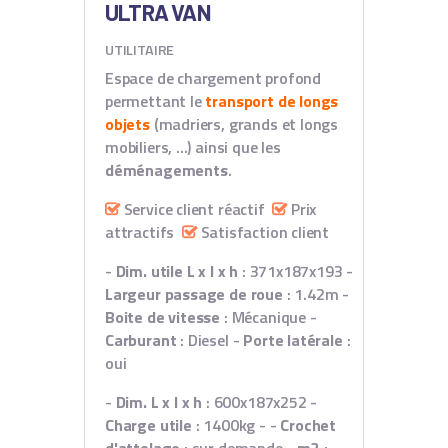
ULTRA VAN
UTILITAIRE
Espace de chargement profond
permettant le
transport de longs
objets
(madriers, grands et longs
mobiliers, ...) ainsi que les
déménagements
.
Service client réactif
Prix
attractifs
Satisfaction client
-
Dim. utile L x l x h
: 371x187x193
-
Largeur passage de roue
: 1.42m
-
Boite de vitesse
: Mécanique
-
Carburant
: Diesel
-
Porte latérale
:
oui
-
Dim. L x l x h
: 600x187x252
-
Charge utile
: 1400kg
- -
Crochet