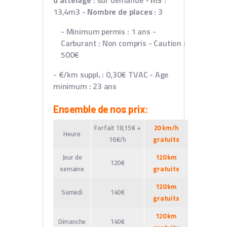
d'attelage
: sur demande
-
m3
:
13,4m3
-
Nombre de places
: 3
- Minimum permis : 1 ans
-
Carburant : Non compris
- Caution :
500€
- €/km suppl
.
: 0,30€ TVAC
- Age
minimum : 23 ans
Ensemble de nos prix:
Forfait 18,15€ +
20 km/h
Heure
16€/h
gratuits
Jour de
120 km
120€
semaine
gratuits
120 km
Samedi
140€
gratuits
120 km
Dimanche
140€