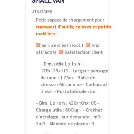
SMALL VAN
UTILITAIRE
Petit espace de chargement pour
transport d'outils, caisses et petits
mobiliers
.
Service client réactif
Prix
attractifs
Satisfaction client
-
Dim. utile L x l x h
:
178x125x119
-
Largeur passage
de roue
: 1.25m
-
Boite de
vitesse
: Mécanique
-
Carburant
:
Diesel
-
Porte latérale
: oui
-
Dim. L x l x h
: 438x181x186
-
Charge utile
: 600kg
- -
Crochet
d'attelage
: sur demande
-
m3
:
3m3
-
Nombre de places
: 3